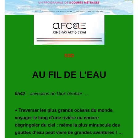
SDD
AU FIL DE L’EAU
0h42
– animation de Diek Grobler …
« Traverser les plus grands océans du monde,
voyager le long d’une rivière ou encore
dégringoler du ciel : même la plus minuscule des
gouttes d’eau peut vivre de grandes aventures ! …