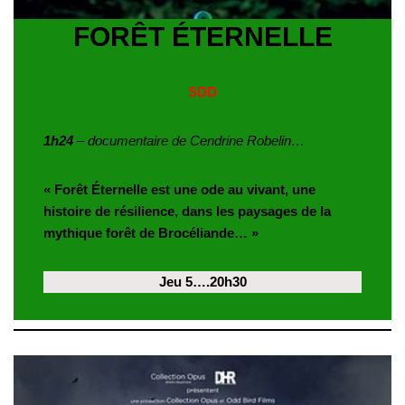
FORÊT ÉTERNELLE
SDD
1h24
– documentaire de Cendrine Robelin…
« Forêt Éternelle est une ode au vivant, une
histoire de résilience, dans les paysages de la
mythique forêt de Brocéliande… »
Jeu 5….20h30