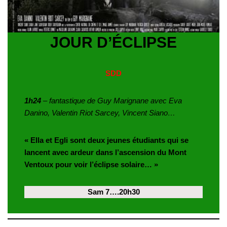
JOUR D’ÉCLIPSE
SDD
1h24
– fantastique de Guy Marignane avec Eva
Danino, Valentin Riot Sarcey, Vincent Siano…
« Ella et Egli sont deux jeunes étudiants qui se
lancent avec ardeur dans l’ascension du Mont
Ventoux pour voir l’éclipse solaire… »
Sam 7….20h30