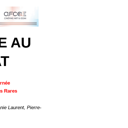
E AU
T
urnée
es Rares
ie Laurent, Pierre-