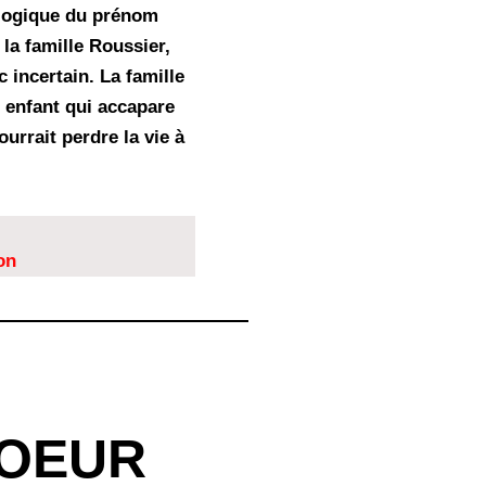
ologique du prénom
 la famille Roussier,
 incertain. La famille
t enfant qui accapare
urrait perdre la vie à
on
COEUR