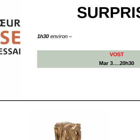
SURPRI
1h30
environ –
VOST
Mar 3….20h30