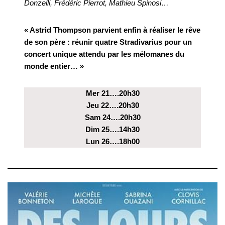
Donzelli, Frédéric Pierrot, Mathieu Spinosi…
« Astrid Thompson parvient enfin à réaliser le rêve
de son père : réunir quatre Stradivarius pour un
concert unique attendu par les mélomanes du
monde entier… »
Mer 21….20h30
Jeu 22….20h30
Sam 24….20h30
Dim 25….14h30
Lun 26….18h00