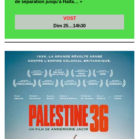
de séparation jusqu’à Haïfa… »
VOST
Dim 25…14h30