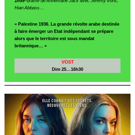
1h59
–drame de Annemarie Jacir avec Jeremy Irons,
Hian Abbass…
« Palestine 1936. La grande révolte arabe destinée
à faire émerger un Etat indépendant se prépare
alors que le territoire est sous mandat
britannique… »
VOST
Dim 25…16h30