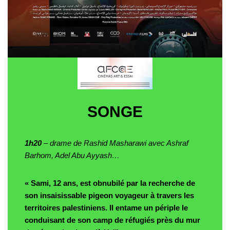
SONGE
1h20
– drame de Rashid Masharawi avec Ashraf
Barhom, Adel Abu Ayyash…
« Sami, 12 ans, est obnubilé par la recherche de
son insaisissable pigeon voyageur à travers les
territoires palestiniens. Il entame un périple le
conduisant de son camp de réfugiés près du mur